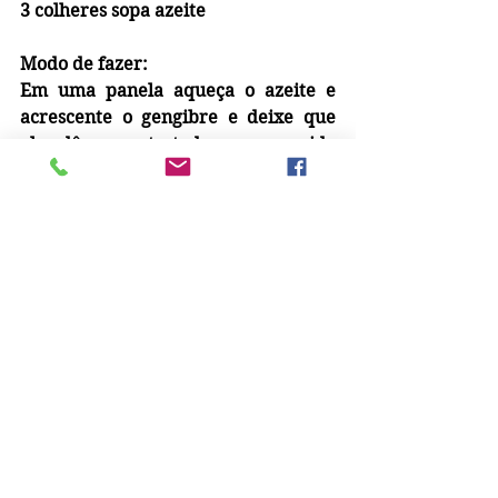
3 colheres sopa azeite
Modo de fazer:
Em uma panela aqueça o azeite e 
acrescente o gengibre e deixe que 
ele dê uma tostada, em seguida 
acrescente a pimenta e a ervilha e 
deixe por uns 2 minutos. Na 
sequência acrescente a cenoura e 
salteie por mais 2 minutos e depois 
acrescente os pimentões e por 
último a ricota esfarelada.
Cubram com molho de tomate ou 
façam como eu: podem acrescentar 
creme de ricota para dar uma 
aveludada.  Leve ao forno pré 
aquecido a 200º e deixe por uns 20 
minutos até começar a borbulhar.
É um prato único, mas se quiser 