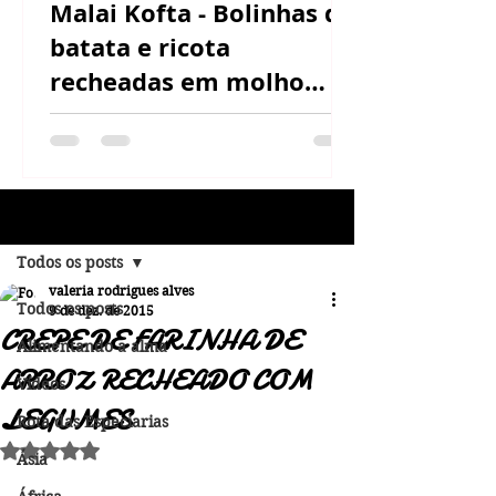
Malai Kofta - Bolinhas de
batata e ricota
recheadas em molho
cremoso de castanha de
caju
Post
Todos os posts
valeria rodrigues alves
Todos os posts
9 de dez. de 2015
CREPE DE FARINHA DE
Alimentando a alma
ARROZ RECHEADO COM
Vídeos
LEGUMES
Rota das Especiarias
Avaliado com NaN de 5 estrelas.
Ásia