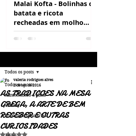
Malai Kofta - Bolinhas de
batata e ricota
recheadas em molho
cremoso de castanha de
caju
Post
Todos os posts
valeria rodrigues alves
Todos os posts
2 de set. de 2016
AS TRADIÇOES NA MESA
Alimentando a alma
GREGA, A ARTE DE BEM
Vídeos
RECEBER E OUTRAS
Rota das Especiarias
CURIOSIDADES
Ásia
Avaliado com NaN de 5 estrelas.