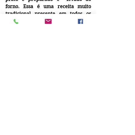
forno. Essa é uma receita muito 
tradicional presente em todos os 
restaurante e tavernas gregas, é fácil 
e saborosa, o único "senão" é que, 
como é feito no forno, demora um 
pouco, mas no mais... não dá 
trabalho algum e garanto vale a 
pena.
Pode ser feito com carne de vaca, 
carneiro, frango ou até mesmo 
frutos do mar, nesse caso fiz com 
frango.
Esse modo lento de cozinhar chama-
se Kokkinisto que vem do adjetivo 
grego kokkino que significa 
vermelho, ou seja, é o cozimento de 
uma carne  feita com  molho de 
tomate leve, saborizado com canela  