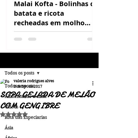
Malai Kofta - Bolinhas de
batata e ricota
recheadas em molho
cremoso de castanha de
caju
Post
Todos os posts
valeria rodrigues alves
Todos os posts
3 de fev. de 2017
SOPA GELADA DE MELÃO
Alimentando a alma
COM GENGIBRE
Vídeos
Avaliado com NaN de 5 estrelas.
Rota das Especiarias
Ásia