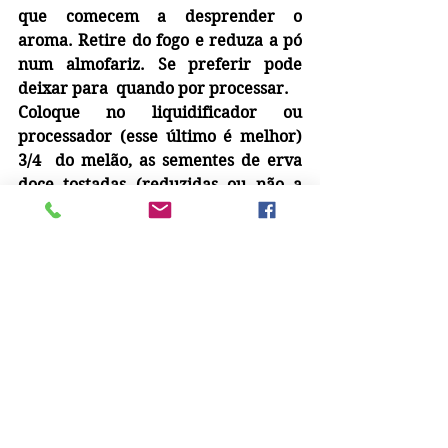
que comecem a desprender o 
aroma. Retire do fogo e reduza a pó 
num almofariz. Se preferir pode 
deixar para  quando por processar.
Coloque no liquidificador ou 
processador (esse último é melhor) 
3/4  do melão, as sementes de erva 
doce tostadas (reduzidas ou não a 
pó), o gengibre, o suco de limão, as 
uvas, e a hortelã desidratada. 
Bata até que os ingredientes fiquem 
homogeneizados. Em seguida coe 
para eliminar as partículas da erva 
doce e possíveis fibras do gengibre.
Misture o iogurte e tempere com   
sal a gosto. Lembro que a presença 
do sal deverá ser percebida no 
conjunto final e jamais sentir seu 