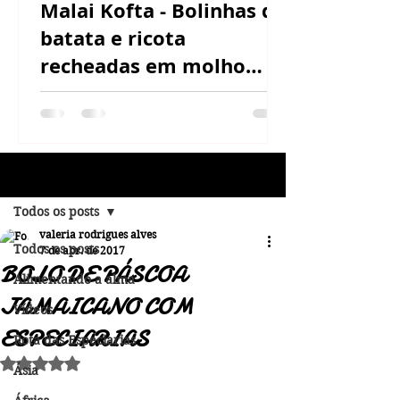
Malai Kofta - Bolinhas de
batata e ricota
recheadas em molho
cremoso de castanha de
caju
Post
Todos os posts
valeria rodrigues alves
Todos os posts
7 de abr. de 2017
BOLO DE PÁSCOA
Alimentando a alma
JAMAICANO COM
Vídeos
ESPECIARIAS
Rota das Especiarias
Avaliado com NaN de 5 estrelas.
Ásia