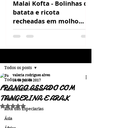
Malai Kofta - Bolinhas de
batata e ricota
recheadas em molho
cremoso de castanha de
caju
Post
Todos os posts
valeria rodrigues alves
Todos os posts
14 de jul. de 2017
FRANGO ASSADO COM
Alimentando a alma
TANGERINA E ARAK
Vídeos
Avaliado com NaN de 5 estrelas.
Rota das Especiarias
Ásia