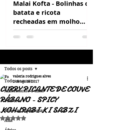
Malai Kofta - Bolinhas de
batata e ricota
recheadas em molho
cremoso de castanha de
caju
Post
Todos os posts
valeria rodrigues alves
Todos os posts
1 de set. de 2017
CURRY PICANTE DE COUVE
Alimentando a alma
RÁBANO - SPICY
Vídeos
KOHLRABI KI SABZI
Rota das Especiarias
Avaliado com NaN de 5 estrelas.
Ásia