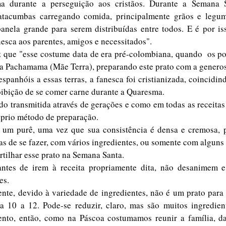
 durante a perseguição aos cristãos. Durante a Semana Sa
catacumbas carregando comida, principalmente grãos e legum
nela grande para serem distribuídas entre todos. E é por iss
esca aos parentes, amigos e necessitados".
z que "esse costume data de era pré-colombiana, quando  os po
 Pachamama (Mãe Terra), preparando este prato com a generosi
panhóis a essas terras, a fanesca foi cristianizada, coincidin
oibição de se comer carne durante a Quaresma.
do transmitida através de gerações e como em todas as receitas 
óprio método de preparação.
z um purê, uma vez que sua consistência é densa e cremosa, p
s de se fazer, com vários ingredientes, ou somente com alguns d
tilhar esse prato na Semana Santa.
ntes de irem à receita propriamente dita, não desanimem e
es.
nte, devido à variedade de ingredientes, não é um prato para 
ra 10 a 12. Pode-se reduzir, claro, mas são muitos ingredien
ento, então, como na Páscoa costumamos reunir a família, da