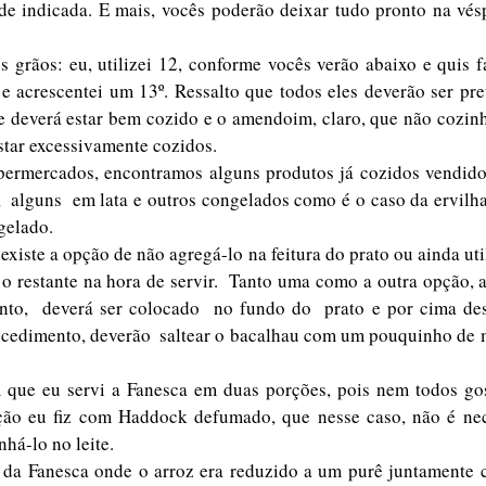
de indicada. E mais, vocês poderão deixar tudo pronto na véspe
grãos: eu, utilizei 12, conforme vocês verão abaixo e quis faz
e acrescentei um 13º. Ressalto que todos eles deverão ser pre
e deverá estar bem cozido e o amendoim, claro, que não cozinh
star excessivamente cozidos. 
permercados, encontramos alguns produtos já cozidos vendido
 alguns  em lata e outros congelados como é o caso da ervilha 
gelado.
existe a opção de não agregá-lo na feitura do prato ou ainda ut
 o restante na hora de servir.  Tanto uma como a outra opção, a
nto,  deverá ser colocado  no fundo do  prato e por cima des
cedimento, deverão  saltear o bacalhau com um pouquinho de m
que eu servi a Fanesca em duas porções, pois nem todos gos
ão eu fiz com Haddock defumado, que nesse caso, não é nece
há-lo no leite.
s da Fanesca onde o arroz era reduzido a um purê juntamente 