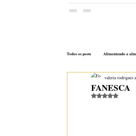
molho cremoso de cast
caju
Todos os posts
Alimentando a al
valeria rodrigues 
Nem daqui e nem dali
Doc
FANESCA
Avaliado com Na