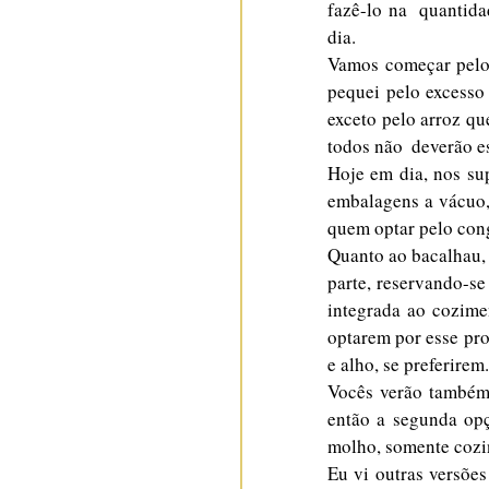
fazê-lo na  quantida
dia.
Vamos começar pelos 
pequei pelo excesso 
exceto pelo arroz qu
todos não  deverão e
Hoje em dia, nos su
embalagens a vácuo, 
quem optar pelo con
Quanto ao bacalhau, 
parte, reservando-se
integrada ao cozime
optarem por esse pro
e alho, se preferirem.
Vocês verão também 
então a segunda opç
molho, somente cozin
Eu vi outras versõe