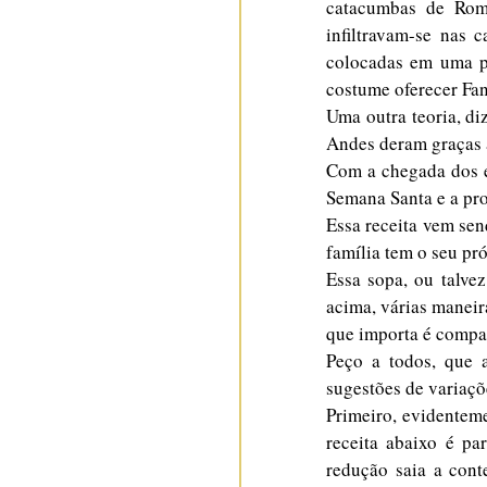
catacumbas de Roma
infiltravam-se nas 
colocadas em uma pa
costume oferecer Fan
Uma outra teoria, di
Andes deram graças a
Com a chegada dos es
Semana Santa e a pr
Essa receita vem sen
família tem o seu pr
Essa sopa, ou talve
acima, várias maneira
que importa é compar
Peço a todos, que a
sugestões de variaçõ
Primeiro, evidenteme
receita abaixo é pa
redução saia a cont