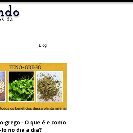
ndo
os da
Blog
o-grego - O que é e como
-lo no dia a dia?