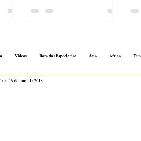
anha de
ma
Vídeos
Rota das Especiarias
Ásia
África
Eur
alves
26 de mar. de 2018
es
Receitas rápidas
N de 5 estrelas.