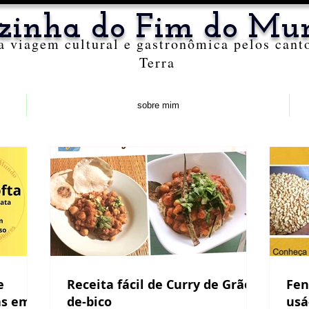
zinha do Fim do Mu
 viagem cultural e gastronômica pelos cant
Terra
sobre mim
Receita fácil de Curry de Grão-
Fen
as em
de-bico
usá