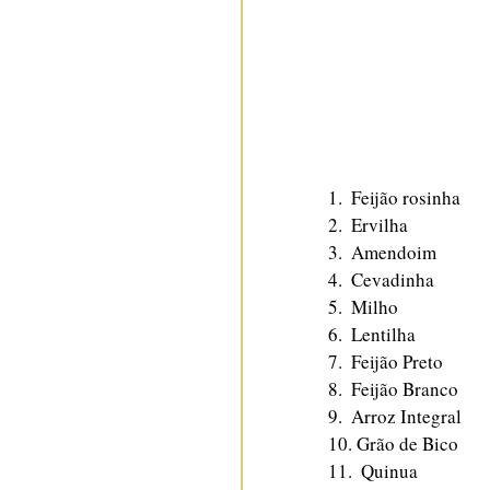
1.  Feijão rosinha
2.  Ervilha
3.  Amendoim
4.  Cevadinha
5.  Milho
6.  Lentilha
7.  Feijão Preto
8.  Feijão Branco
9.  Arroz Integral
10. Grão de Bico
11.  Quinua