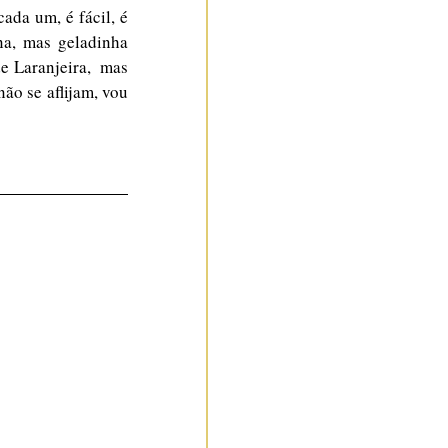
da um, é fácil, é 
na, mas geladinha 
 Laranjeira,  mas 
o se aflijam, vou 