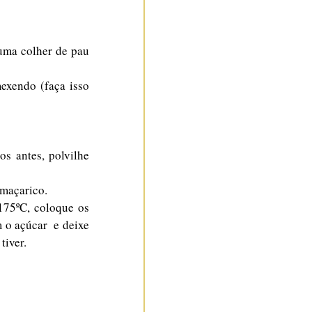
uma colher de pau 
exendo (faça isso 
s antes, polvilhe 
 maçarico.
75ºC, coloque os 
o açúcar  e deixe 
tiver.