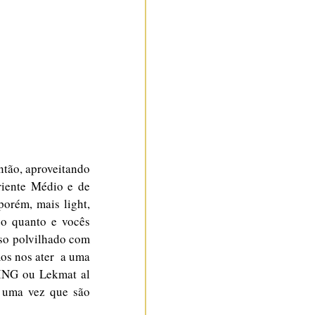
tão, aproveitando 
iente Médio e de 
orém, mais light, 
 quanto e vocês  
so polvilhado com 
s nos ater  a uma 
ING ou Lekmat al 
 uma vez que são 