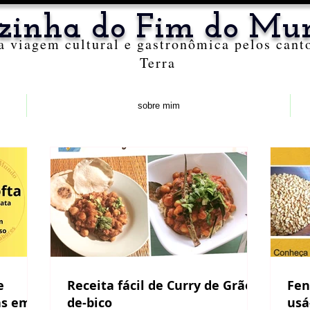
zinha do Fim do Mu
 viagem cultural e gastronômica pelos cant
Terra
sobre mim
Receita fácil de Curry de Grão-
Fen
as em
de-bico
usá