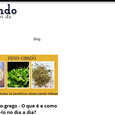
ndo
os da
Blog
o-grego - O que é e como
-lo no dia a dia?