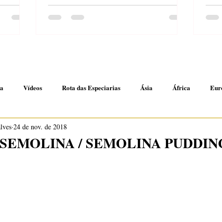
anha de
ma
Vídeos
Rota das Especiarias
Ásia
África
Eur
alves
24 de nov. de 2018
es
Receitas rápidas
 SEMOLINA / SEMOLINA PUDDIN
N de 5 estrelas.