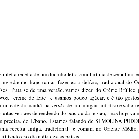
u dei a receita de um docinho feito com farinha de semolina, en
ngrediente, hoje vamos fazer essa delícia, tradicional do Or
ses. Trata-se de uma versão, vamos dizer, do Crème Brûllée, p
vos,  creme de leite  e usamos pouco açúcar, e é tão gostoso
 no café da manhã, na versão de um mingau nutritivo e saboro
muitas versões dependendo do país ou da região,  mas hoje vamo
mais precisa, do Líbano. Estamos falando do SEMOLINA PUDD
uma receita antiga, tradicional  e comum no Oriente Médio,
utilizados no dia a dia desses países.