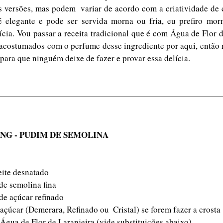
 versões, mas podem  variar de acordo com a criatividade de ca
 é elegante e pode ser servida morna ou fria, eu prefiro mor
cia. Vou passar a receita tradicional que é com Água de Flor de
acostumados com o perfume desse ingrediente por aqui, então nã
 para que ninguém deixe de fazer e provar essa delícia.
NG - PUDIM DE SEMOLINA
eite desnatado
 de semolina fina
 de açúcar refinado
açúcar (Demerara, Refinado ou  Cristal) se forem fazer a crosta
 Água de Flor de Laranjeira (vide substituições abaixo)