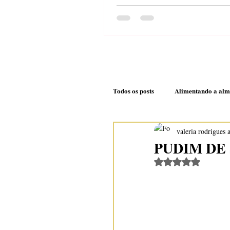
molho cremoso de cast
caju
Todos os posts
Alimentando a al
valeria rodrigues 
Nem daqui e nem dali
Doc
PUDIM DE
Avaliado com Na