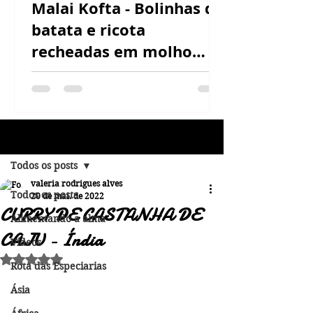
Malai Kofta - Bolinhas de
batata e ricota
recheadas em molho
cremoso de castanha de
caju
Post
Todos os posts
valeria rodrigues alves
Todos os posts
20 de mai. de 2022
CURRY DE CASTANHA DE
Alimentando a alma
CAJU - Índia
Vídeos
Avaliado com NaN de 5 estrelas.
Rota das Especiarias
Ásia