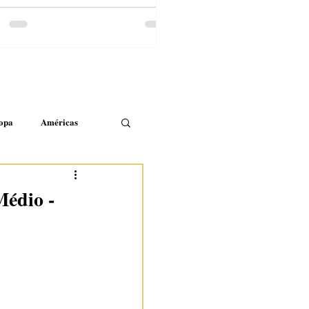
opa
Américas
Médio -