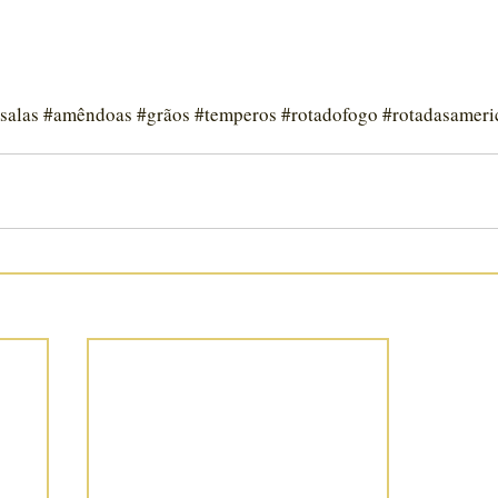
salas
#amêndoas
#grãos
#temperos
#rotadofogo
#rotadasameri