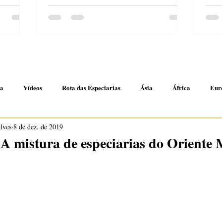
anha de
ma
Vídeos
Rota das Especiarias
Ásia
África
Eur
alves
8 de dez. de 2019
es
Receitas rápidas
mistura de especiarias do Oriente 
N de 5 estrelas.