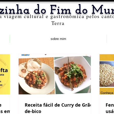
zinha do Fim do Mu
 viagem cultural e gastronômica pelos cant
Terra
sobre mim
Receita fácil de Curry de Grão-
Fen
as em
de-bico
usá