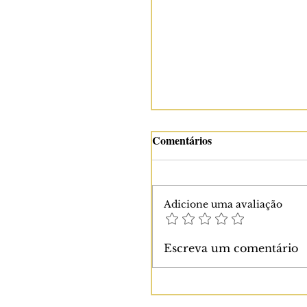
Comentários
Adicione uma avaliação
Malai Kofta - Bolinhas de
Escreva um comentário
batata e ricota recheadas
em molho cremoso de
castanha de caju