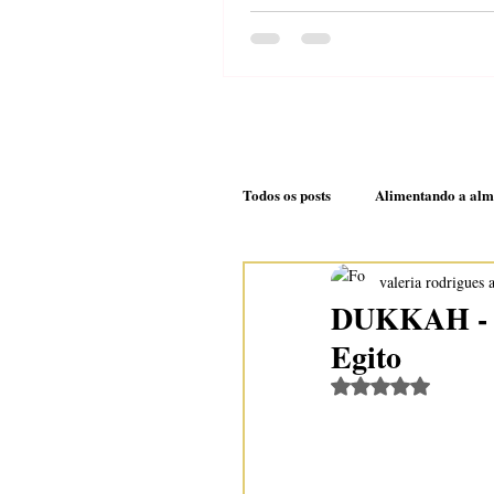
molho cremoso de cast
caju
Todos os posts
Alimentando a al
valeria rodrigues 
Nem daqui e nem dali
Doc
DUKKAH - A 
Egito
Avaliado com Na