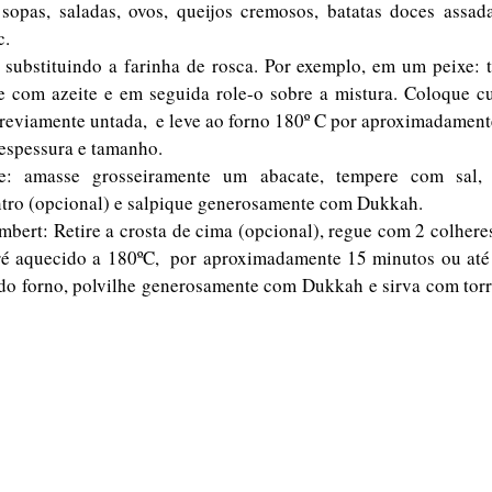
sopas, saladas, ovos, queijos cremosos, batatas doces assada
c.
ubstituindo a farinha de rosca. Por exemplo, em um peixe: t
e com azeite e em seguida role-o sobre a mistura. Coloque c
previamente untada,  e leve ao forno 180º C por aproximadamente
spessura e tamanho. 
e: amasse grosseiramente um abacate, tempere com sal, a
ntro (opcional) e salpique generosamente com Dukkah.
ert: Retire a crosta de cima (opcional), regue com 2 colheres
ré aquecido a 180ºC,  por aproximadamente 15 minutos ou até
e do forno, polvilhe generosamente com Dukkah e sirva com torra