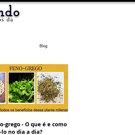
ndo
os da
Blog
o-grego - O que é e como
-lo no dia a dia?