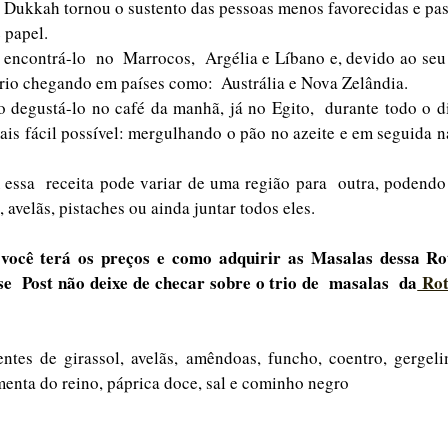
o Dukkah tornou o sustento das pessoas menos favorecidas e pass
 papel. 
ncontrá-lo  no  Marrocos,  Argélia e Líbano e, devido ao seu 
rio chegando em países como:  Austrália e Nova Zelândia. 
 degustá-lo no café da manhã, já no Egito,  durante todo o d
ais fácil possível: mergulhando o pão no azeite e em seguida na
ssa  receita pode variar de uma região para  outra, podendo 
avelãs, pistaches ou ainda juntar todos eles.
 você terá os preços e como adquirir as Masalas dessa Rot
e  Post não deixe de checar sobre o trio de  masalas  da
 Rot
ntes de girassol, avelãs, amêndoas, funcho, coentro, gergeli
enta do reino, páprica doce, sal e cominho negro 