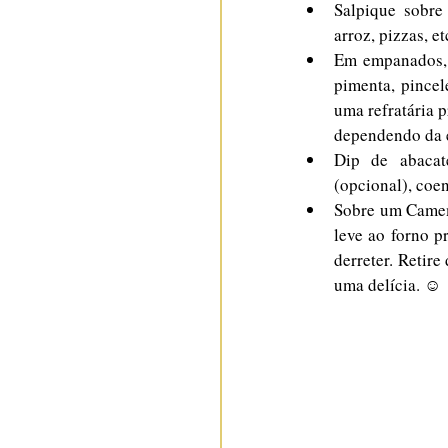
Salpique sobre 
arroz, pizzas, et
Em empanados, s
pimenta, pincel
uma refratária 
dependendo da e
Dip de abacat
(opcional), coe
Sobre um Camemb
leve ao forno p
derreter. Retir
uma delícia. ☺