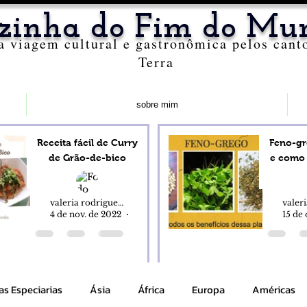
zinha do Fim do Mu
 viagem cultural e gastronômica pelos cant
Terra
sobre mim
Receita fácil de Curry
Feno-gr
de Grão-de-bico
e como usá-lo no di
valeria rodrigues alves
4 de nov. de 2022
6 min de leitura
15 de 
as Especiarias
Ásia
África
Europa
Américas