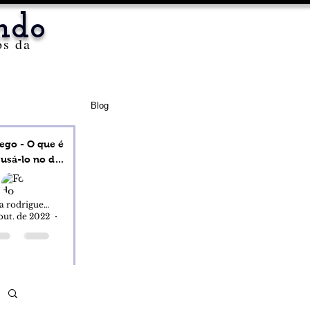
ndo
os da
Blog
ego - O que é
a
a dia?
valeria rodrigues alves
out. de 2022
12 min de leitura