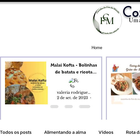
Co
Uma
Home
Malai Kofta - Bolinhas
de batata e ricota
recheadas em molho
cremoso de castanha
de caju
valeria rodrigues alves
2 de set. de 2023
8 min de leitura
Todos os posts
Alimentando a alma
Vídeos
Rota d