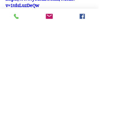
v=1tdsLuzDeQw
DELEYAMAN
https://www.youtube.com/watch?
v=V7PvLZNWt_Y
Pedro Eustache
, é um multi-