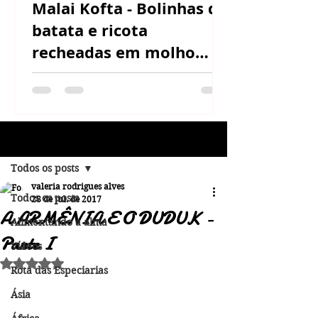
Malai Kofta - Bolinhas de
batata e ricota
recheadas em molho
cremoso de castanha de
caju
Post
Todos os posts
valeria rodrigues alves
Todos os posts
28 de jul. de 2017
A ARMÊNIA E O DUDUK -
Alimentando a alma
Parte I
Vídeos
Avaliado com NaN de 5 estrelas.
Rota das Especiarias
Ásia